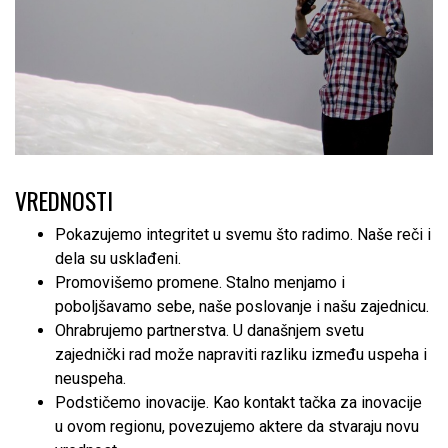
VREDNOSTI
Pokazujemo integritet u svemu što radimo. Naše reči i
dela su usklađeni.
Promovišemo promene. Stalno menjamo i
poboljšavamo sebe, naše poslovanje i našu zajednicu.
Ohrabrujemo partnerstva. U današnjem svetu
zajednički rad može napraviti razliku između uspeha i
neuspeha.
Podstičemo inovacije. Kao kontakt tačka za inovacije
u ovom regionu, povezujemo aktere da stvaraju novu