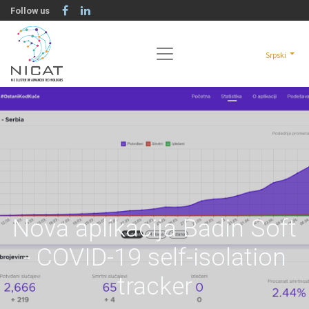
Follow us
Srpski
Nova aplikacija Badin Soft
- COVID-19 self-isolation
tracker