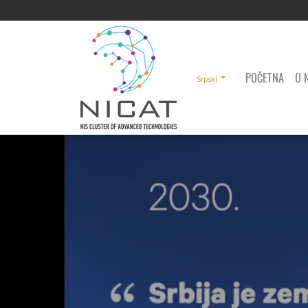
POČETNA
O 
Srpski