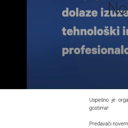
No
Uspešno je organ
gostima!
Predavači novemba