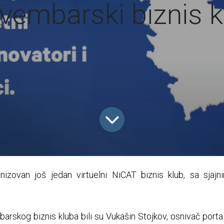
vembarski biznis k
izovan još jedan virtuelni NiCAT biznis klub, sa sjaj
rskog biznis kluba bili su Vukašin Stojkov, osnivač portala