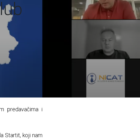
lub
nim predavačima i
 Startit, koji nam