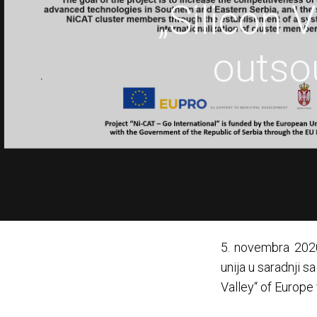
„Silicon 
outso
5. novembra 2020.
unija u saradnji 
Valley“ of Europe