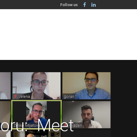
Follow us
poru: Meet