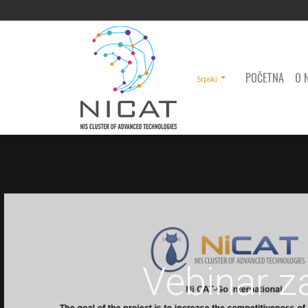
POČETNA
O 
Srpski
Vebinar z