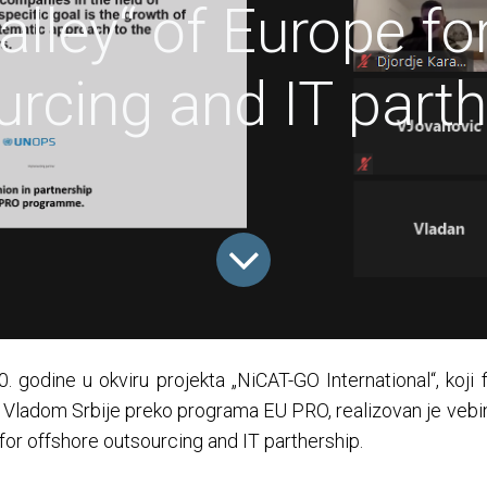
Valley“ of Europe fo
urcing and IT parth
 godine u okviru projekta „NiCAT-GO International“, koji 
sa Vladom Srbije preko programa EU PRO, realizovan je vebin
 for offshore outsourcing and IT parthership.