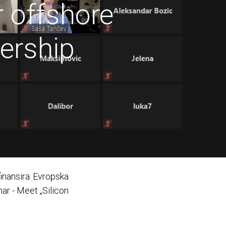
r offshore
ership
finansira Evropska
ar - Meet „Silicon